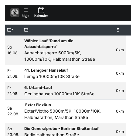
Mehr
Kalender
Wöhler-Lauf "Rund um die
Aabachtalsperre"
So
0km
Aabachtalsperre 5000m/5K,
16.08.
10000m/10K, Halbmarathon Straße
41. Lemgoer Hanselauf
Fr
0km
Lemgo 10000m/10K Straße
21.08.
6. UrLand-Lauf
Fr
0km
Oerlinghausen 10000m/10K Straße
21.08.
Exter FlexRun
Sa
Exter/Vlotho 5000m/5K, 10000m/10K,
0km
22.08.
Halbmarathon, Marathon Straße
Die Generalprobe - Berliner Straßenlauf
So
0km
Berlin Halbmarathon Straße
23.08.