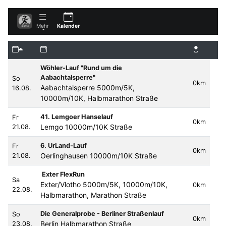
Mehr
Kalender
Wöhler-Lauf "Rund um die
Aabachtalsperre"
So
0km
Aabachtalsperre 5000m/5K,
16.08.
10000m/10K, Halbmarathon Straße
41. Lemgoer Hanselauf
Fr
0km
Lemgo 10000m/10K Straße
21.08.
6. UrLand-Lauf
Fr
0km
Oerlinghausen 10000m/10K Straße
21.08.
Exter FlexRun
Sa
Exter/Vlotho 5000m/5K, 10000m/10K,
0km
22.08.
Halbmarathon, Marathon Straße
Die Generalprobe - Berliner Straßenlauf
So
0km
Berlin Halbmarathon Straße
23.08.